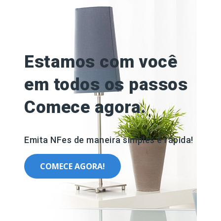
Estamos com você
em todos os passos
Comece agora.
Emita NFes de maneira simples e rápida!
COMECE AGORA!