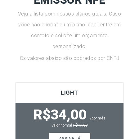
EMISSOR NFE
Veja a lista com nossos planos atuais. Caso
você não encontre um plano ideal, entre em
contato e solicite um orçamento
personalizado.
Os valores abaixo são cobrados por CNPJ
LIGHT
R$34,00
/por mês
Valor normal
R$49,00
ASSINE JÁ